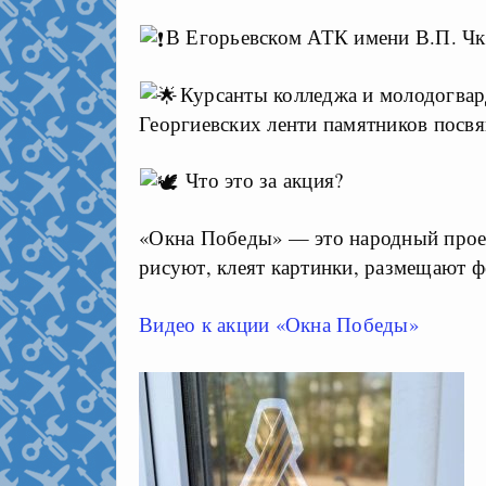
В Егорьевском АТК имени В.П. Ч
Курсанты колледжа и молодогвар
Георгиевских ленти памятников посв
Что это за акция?
«Окна Победы» — это народный проек
рисуют, клеят картинки, размещают ф
Видео к акции «Окна Победы»