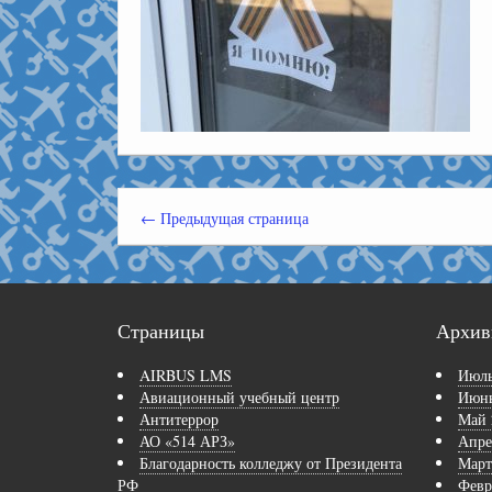
← Предыдущая страница
Страницы
Архи
AIRBUS LMS
Июль
Авиационный учебный центр
Июнь
Антитеррор
Май 
АО «514 АРЗ»
Апре
Благодарность колледжу от Президента
Март
РФ
Февр